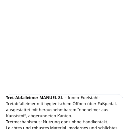
Tret-Abfalleimer MANUEL
Volumen:
8 L
Farbe:
Silber
Material: Edelstahl, Stahl
Herausnehmbarer Inneneimer
Höhe: 35 cm, Durchmesser: 21 cm
DETAILLIERTE INFORMATIONEN
FRAGEN
ANSEHEN
Tret-Abfalleimer MANUEL 8 L
– Innen-Edelstahl-
Tretabfalleimer mit hygienischem Öffnen über Fußpedal,
ausgestattet mit herausnehmbarem Inneneimer aus
Kunststoff, abgerundeten Kanten.
Tretmechanismus: Nutzung ganz ohne Handkontakt.
Leichtes und robustes Material, modernes und schlichtes