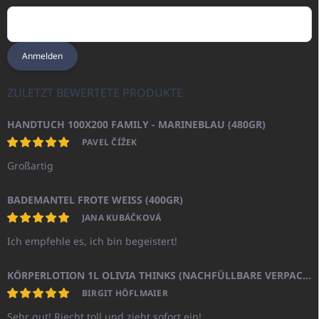
Anmelden
ZULETZT BEWERTETE PRODUKTE
HANDTUCH 100X200 FAMILY - MARINEBLAU (480GR)
PAVEL ČÍŽEK
Großartig
BADEMANTEL FROTE WEISS (400GR)
JANA KUBÁČKOVÁ
Ich empfehle es, ich bin begeistert!
KÖRPERLOTION 1L OLIVIA THINKS (NACHFÜLLBARE VERPACKUNG)
BIRGIT HÖFLMAIER
Sehr gut! Riecht toll und zieht sofort ein!