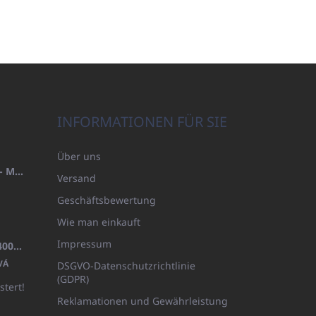
INFORMATIONEN FÜR SIE
Über uns
HANDTUCH 100X200 FAMILY - MARINEBLAU (480GR)
Versand
Geschäftsbewertung
Wie man einkauft
Impressum
BADEMANTEL FROTE WEISS (400GR)
VÁ
DSGVO-Datenschutzrichtlinie
(GDPR)
stert!
Reklamationen und Gewährleistung