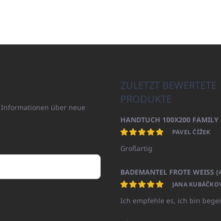
ZULETZT BEWERTETE
PRODUKTE
n Informationen über neue
PAVEL ČÍŽEK
Großartig
JANA KUBÁČKO
Ich empfehle es, ich bin begei