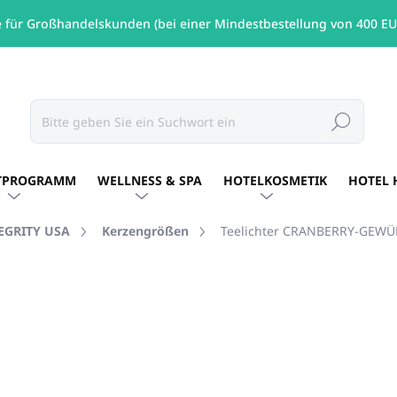
e für Großhandelskunden (bei einer Mindestbestellung von 400 EU
Suchen
TPROGRAMM
WELLNESS & SPA
HOTELKOSMETIK
HOTEL 
TEGRITY USA
Kerzengrößen
Teelichter CRANBERRY-GEWÜ
MARKE:
PURE INTEGRITY USA
€13,48
/ St
€10,96 ohne MwSt.
Verkaufspreis:
AUF LAGER
(4 ST)