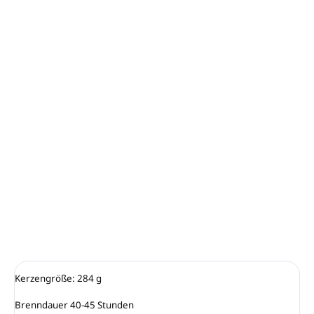
−
+
In den Warenkorb
Reine Blumennoten und Kokosnusswasser führen zu
einem Haufen warmen, weißen Sandes, gefolgt von
Bernstein und Treibholz. Kopfnote: Pfirsich, rosa
Mandarine, Koralle (Honigtau). Herznote: Vanilleextrakt,
Tiaré-Blume, Maiglöckchen. Basisnote: Amber, Sandelholz
(holzig/süß), goldenes Teakholz.
DETAILLIERTE INFORMATIONEN
FRAGEN
ANSEHEN
Kerzengröße: 284 g

Brenndauer 40-45 Stunden
