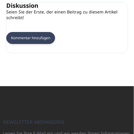
Diskussion
Seien Sie der Erste, der einen Beitrag zu diesem Artikel
schreibt!
Kommentar hinzufügen
F
u
ß
z
e
i
NEWSLETTER ABONNIEREN
l
Legen Sie Ihre E-Mail ein und wir werden Ihnen Informationen