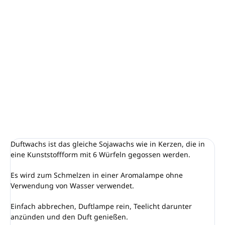
−
+
In den Warenkorb
Unser Vanilleduft ist absolut erstaunlich. Wer kann dem
warmen, süßen Duft von Vanille widerstehen? Ein tolles und
entspannendes Aroma, das nie langweilig wird.
DETAILLIERTE INFORMATIONEN
FRAGEN
ANSEHEN
Duftwachs ist das gleiche Sojawachs wie in Kerzen, die in
eine Kunststoffform mit 6 Würfeln gegossen werden.
Es wird zum Schmelzen in einer Aromalampe ohne
Verwendung von Wasser verwendet.
Einfach abbrechen, Duftlampe rein, Teelicht darunter
anzünden und den Duft genießen.