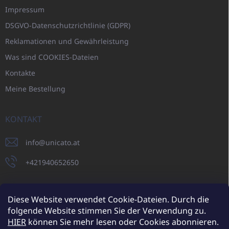
Impressum
DSGVO-Datenschutzrichtlinie (GDPR)
Reklamationen und Gewährleistung
Was sind COOKIES-Dateien
Kontakte
Meine Bestellung
KONTAKT
info
@
unicato.at
+421940652650
Diese Website verwendet Cookie-Dateien. Durch die
folgende Website stimmen Sie der Verwendung zu.
UNICATO.sk
UNICATOshop.cz
UNICATO.at
UNICATO.hu
HIER
können Sie mehr lesen oder Cookies abonnieren.
UNICATOshop.pl
UNICATOshop.de