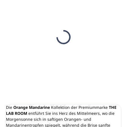
AUF LAGER
AUF LAGER
(8 ST)
(4 ST)
Magnethalter TIGRIS
Magnetschlüssel zum
für Pumpspender,
Öffnen von RT 400,
schwarz
SENA-TAJO, TIGRIS-
Halterungen
€17,84
€7,80
€14,50 ohne MwSt.
€6,34 ohne MwSt.
In den Warenkorb
In den Warenkorb
Die
Orange Mandarine
Kollektion der Premiummarke
THE
LAB ROOM
entführt Sie ins Herz des Mittelmeers, wo die
Morgensonne sich in saftigen Orangen- und
Mandarinentropfen spiegelt, während die Brise sanfte