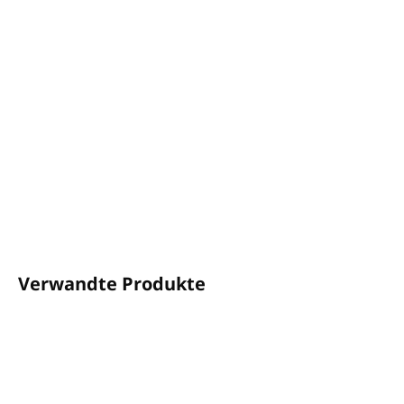
−
+
In den Warenkorb
THE LAB ROOM
Duschgel
Inhalt: 300 ml, Pumpspender
Premium-Kosmetikmarke, inspiriert von Natur,
Aromatherapie und Schönheitsritualen
Hergestellt in Spanien
DETAILLIERTE INFORMATIONEN
FRAGEN
ANSEHEN
Verwandte Produkte