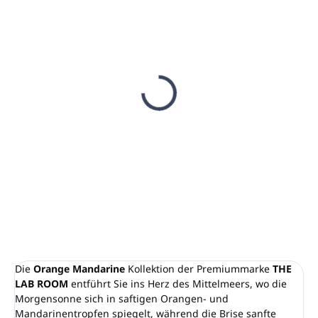
AUF LAGER
AUF LAGER
(8 ST)
(4 ST)
Magnethalter TIGRIS
Magnetschlüssel zum
für Pumpspender,
Öffnen von RT 400,
schwarz
SENA-TAJO, TIGRIS-
Halterungen
€17,84
€7,80
€14,50 ohne MwSt.
€6,34 ohne MwSt.
In den Warenkorb
In den Warenkorb
Die
Orange Mandarine
Kollektion der Premiummarke
THE
LAB ROOM
entführt Sie ins Herz des Mittelmeers, wo die
Morgensonne sich in saftigen Orangen- und
Mandarinentropfen spiegelt, während die Brise sanfte