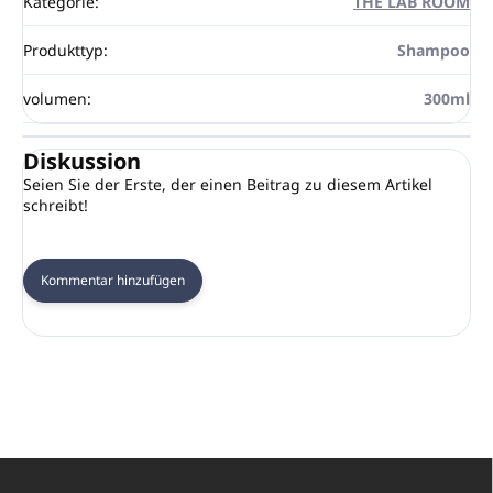
Kategorie
:
THE LAB ROOM
Produkttyp
:
Shampoo
volumen
:
300ml
Diskussion
Seien Sie der Erste, der einen Beitrag zu diesem Artikel
schreibt!
Kommentar hinzufügen
F
u