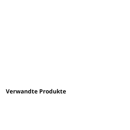
−
+
In den Warenkorb
THE LAB ROOM
Shampoo
Inhalt: 300 ml, Pumpspender
Premium-Kosmetikmarke, inspiriert von Natur,
Aromatherapie und Schönheitsritualen
Hergestellt in Spanien
DETAILLIERTE INFORMATIONEN
FRAGEN
ANSEHEN
Verwandte Produkte