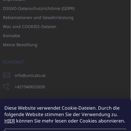
DSGVO-Datenschutzrichtlinie (GDPR)
Reklamationen und Gewährleistung
Was sind COOKIES-Dateien
Kontakte
Meine Bestellung
KONTAKT
info
@
unicato.at
+421940652650
Diese Website verwendet Cookie-Dateien. Durch die
folgende Website stimmen Sie der Verwendung zu.
UNICATO.sk
UNICATOshop.cz
UNICATO.at
UNICATO.hu
HIER
können Sie mehr lesen oder Cookies abonnieren.
UNICATOshop.pl
UNICATOshop.de