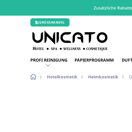
Zusätzliche Rabatt
Zum
GROSSHANDEL
Inhalt
springen
PROFI REINIGUNG
PAPIERPROGRAMM
DUF
Startseite
Hotelkosmetik
Heimkosmetik
D
Nicht bewertet
Bewertungsdetails