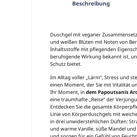
Beschreibung
Duschgel mit veganer Zusammensetz
und weißen Blüten mit Noten von Berg
Inhaltsstoffe mit pflegenden Eigenscha
beruhigende Wirkung bekannt ist, und
Schutz bietet.
Im Alltag voller „Lärm“, Stress und 
einen Moment, der Sie mit Vitalität u
Ihr Moment, in
dem Papoutsanis Ar
eine traumhafte „Reise“ der Verjüng
Entdecken Sie die gesamte Körperpfl
Linie von Körperduschgels mit weiche
in drei unwiderstehlichen Düften: S
und warme Vanille, süße Mandel und 
und sorgen für ein Gefühl von Feuch