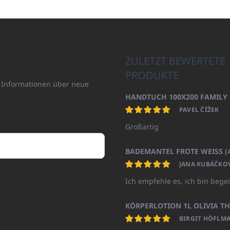
ZULETZT BEWERTETE
PRODUKTE
n Informationen über neue
PAVEL ČÍŽEK
Großartig
JANA KUBÁČKO
Ich empfehle es, ich bin begei
BIRGIT HÖFLMA