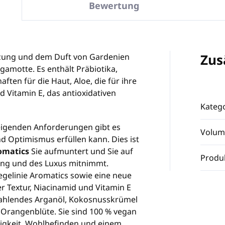
Bewertung
Zus
ung und dem Duft von Gardenien
amotte. Es enthält Präbiotika,
ften für die Haut, Aloe, die für ihre
 Vitamin E, das antioxidativen
Katego
steigenden Anforderungen gibt es
Volum
nd Optimismus erfüllen kann. Dies ist
omatics
Sie aufmuntert und Sie auf
Produ
ung und des Luxus mitnimmt.
egelinie Aromatics sowie eine neue
r Textur, Niacinamid und Vitamin E
trahlendes Arganöl, Kokosnusskrümel
Orangenblüte. Sie sind 100 % vegan
tigkeit, Wohlbefinden und einem