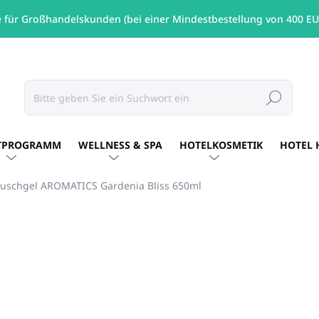
e für Großhandelskunden (bei einer Mindestbestellung von 400 EU
Suchen
TPROGRAMM
WELLNESS & SPA
HOTELKOSMETIK
HOTEL 
uschgel AROMATICS Gardenia Bliss 650ml
MARKE:
AROMATICS
€4,47
/ Stck
€3,63 ohne MwSt.
Verkaufspreis:
AUF LAGER
(63 STCK)