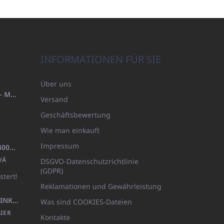
INFORMATIONEN FÜR SIE
Über uns
HANDTUCH 100X200 FAMILY - MARINEBLAU (480GR)
Versand
Geschäftsbewertung
Wie man einkauft
Impressum
BADEMANTEL FROTE WEISS (400GR)
VÁ
DSGVO-Datenschutzrichtlinie
(GDPR)
stert!
Reklamationen und Gewährleistung
KÖRPERLOTION 1L OLIVIA THINKS (NACHFÜLLBARE VERPACKUNG)
Was sind COOKIES-Dateien
IER
Kontakte