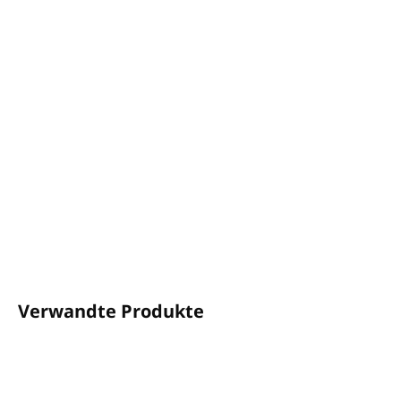
−
+
In den Warenkorb
Geeignet für Bodenreiniger.
Aufgrund seiner hohen Entfettungsfähigkeit ist es
auch für Industrieböden geeignet.
Ideal zum Reinigen und Entfetten breiter Böden.
Volumen: 5L
DETAILLIERTE INFORMATIONEN
FRAGEN
ANSEHEN
Verwandte Produkte