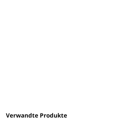
−
+
In den Warenkorb
Automatische Mischstation
Sorgt für eine präzise Verdünnung
eines
Reinigungsmittels
Durchflussrate 14 l pro Minute
, ideal zum Verdünnen
in Eimern und Waschmaschinen
Einstellbare Dosierdüsen von
0,5 % bis 50 %
DETAILLIERTE INFORMATIONEN
FRAGEN
ANSEHEN
Verwandte Produkte