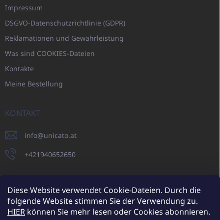
Impressum
DSGVO-Datenschutzrichtlinie (GDPR)
Reklamationen und Gewährleistung
Was sind COOKIES-Dateien
Kontakte
Meine Bestellung
KONTAKT
info
@
unicato.at
+421940652650
Diese Website verwendet Cookie-Dateien. Durch die
folgende Website stimmen Sie der Verwendung zu.
UNICATO.sk
UNICATOshop.cz
UNICATO.at
UNICATO.hu
HIER
können Sie mehr lesen oder Cookies abonnieren.
UNICATOshop.pl
UNICATOshop.de