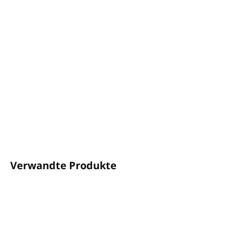
−
+
In den Warenkorb
Farbe: Schwarz
Material: Plastic
DETAILLIERTE INFORMATIONEN
FRAGEN
ANSEHEN
Verwandte Produkte
SCHLUSSVERKAUF