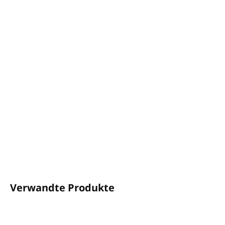
−
+
In den Warenkorb
500 ml Spender mit Nachfüllmöglichkeit.
Mit
Bio-Arganöl
- spendet der Haut Feuchtigkeit.
Ein warmer und einhüllender Duft.
Dermatologisch getestet.
Keine zugesetzten Parabene.
100 % recycelbare Verpackung.
DETAILLIERTE INFORMATIONEN
FRAGEN
ANSEHEN
Verwandte Produkte