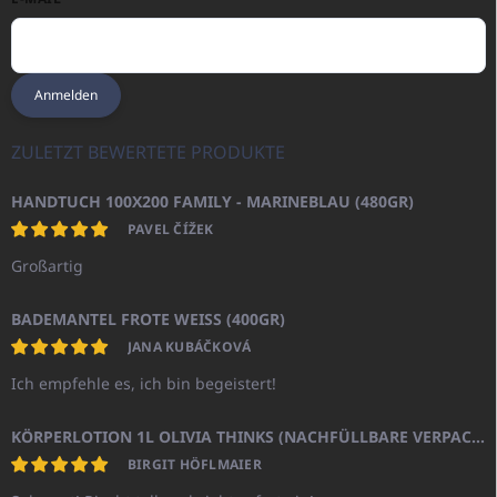
Anmelden
ZULETZT BEWERTETE PRODUKTE
HANDTUCH 100X200 FAMILY - MARINEBLAU (480GR)
PAVEL ČÍŽEK
Großartig
BADEMANTEL FROTE WEISS (400GR)
JANA KUBÁČKOVÁ
Ich empfehle es, ich bin begeistert!
KÖRPERLOTION 1L OLIVIA THINKS (NACHFÜLLBARE VERPACKUNG)
BIRGIT HÖFLMAIER