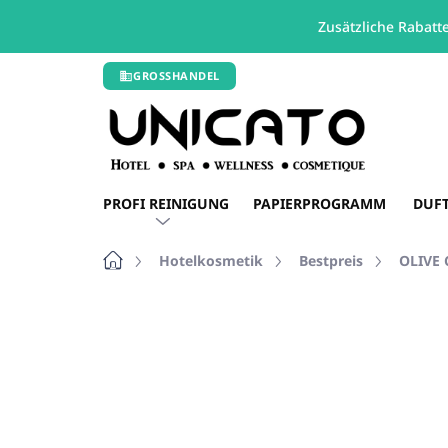
Zusätzliche Rabatt
Zum
GROSSHANDEL
Inhalt
springen
PROFI REINIGUNG
PAPIERPROGRAMM
DUF
Startseite
Hotelkosmetik
Bestpreis
OLIVE 
Nicht bewertet
Bewertungsdetails