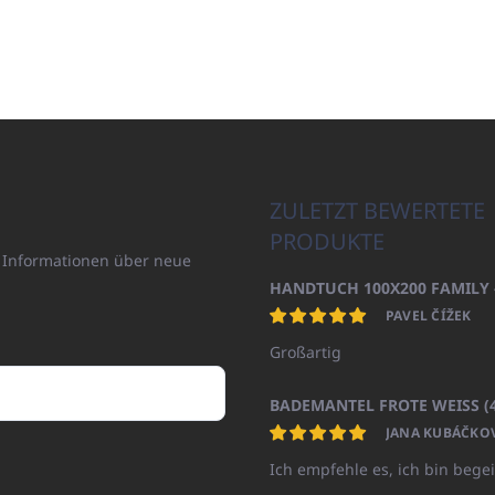
ZULETZT BEWERTETE
PRODUKTE
n Informationen über neue
PAVEL ČÍŽEK
Großartig
JANA KUBÁČKO
Ich empfehle es, ich bin begei