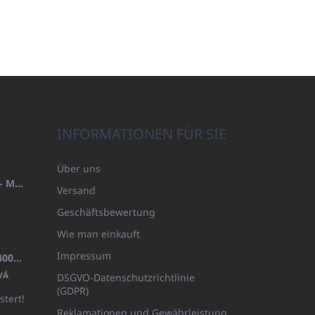
INFORMATIONEN FÜR SIE
Über uns
HANDTUCH 100X200 FAMILY - MARINEBLAU (480GR)
Versand
Geschäftsbewertung
Wie man einkauft
Impressum
BADEMANTEL FROTE WEISS (400GR)
VÁ
DSGVO-Datenschutzrichtlinie
(GDPR)
stert!
Reklamationen und Gewährleistung