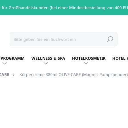
e für Großhandelskunden (bei einer Mindestbestellung von 400 EU
Suchen
TPROGRAMM
WELLNESS & SPA
HOTELKOSMETIK
HOTEL 
CARE
Körpercreme 380ml OLIVE CARE (Magnet-Pumpspender)
MARKE:
OLIVE CARE
€5,41
/ St
€4,40 ohne MwSt.
Verkaufspreis:
AUF LAGER
(67 ST)