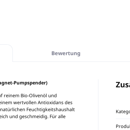
In den Warenkorb
In den Warenkorb
Bewertung
Zus
Magnet-Pumpspender)
uf reinem Bio-Olivenöl und
 einem wertvollen Antioxidans des
n natürlichen Feuchtigkeitshaushalt
Katego
ich und geschmeidig. Für alle
Produ