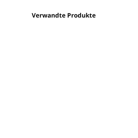
Verwandte Produkte
PA73496091L
AUF LAGER
(58 ST)
Körperlotion 1L OLIVE
MA
CARE (Nachfüllpackung)
Pu
(Ku
€11,25
€1
€9,15 ohne MwSt.
€8,