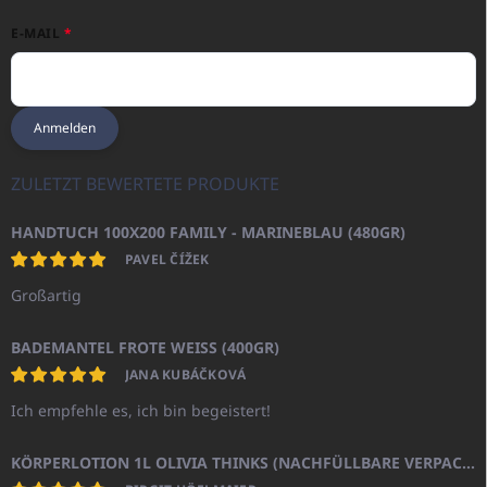
E-MAIL
Anmelden
ZULETZT BEWERTETE PRODUKTE
HANDTUCH 100X200 FAMILY - MARINEBLAU (480GR)
PAVEL ČÍŽEK
Großartig
BADEMANTEL FROTE WEISS (400GR)
JANA KUBÁČKOVÁ
Ich empfehle es, ich bin begeistert!
KÖRPERLOTION 1L OLIVIA THINKS (NACHFÜLLBARE VERPACKUNG)