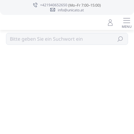
Zum
+421940652650
Inhalt
info@unicato.at
springen
OLIVE CARE
Suchen
Bewertungsdetails
Nicht bewertet