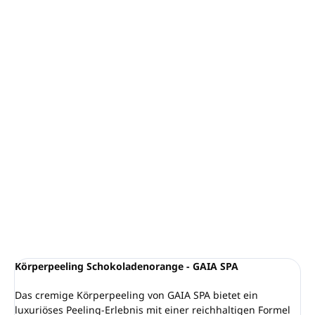
−
+
In den Warenkorb
Cremiges Körperpeeling Schokolade Orange - GAIA
SPA
Volumen:
800ml
Verjüngende Formel ohne Konservierungsstoffe
VEGANES Produkt
Hergestellt in Großbritannien
DETAILLIERTE INFORMATIONEN
FRAGEN
ANSEHEN
Körperpeeling Schokoladenorange - GAIA SPA
Das cremige Körperpeeling von GAIA SPA bietet ein
luxuriöses Peeling-Erlebnis mit einer reichhaltigen Formel