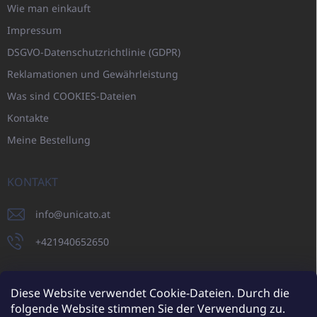
Wie man einkauft
Impressum
DSGVO-Datenschutzrichtlinie (GDPR)
Reklamationen und Gewährleistung
Was sind COOKIES-Dateien
Kontakte
Meine Bestellung
KONTAKT
info
@
unicato.at
+421940652650
Diese Website verwendet Cookie-Dateien. Durch die
folgende Website stimmen Sie der Verwendung zu.
UNICATO.sk
UNICATOshop.cz
UNICATO.at
UNICATO.hu