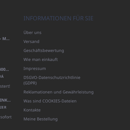
INFORMATIONEN FÜR SIE
Über uns
HANDTUCH 100X200 FAMILY - MARINEBLAU (480GR)
Versand
Geschäftsbewertung
Wie man einkauft
Impressum
BADEMANTEL FROTE WEISS (400GR)
VÁ
DSGVO-Datenschutzrichtlinie
(GDPR)
stert!
Reklamationen und Gewährleistung
KÖRPERLOTION 1L OLIVIA THINKS (NACHFÜLLBARE VERPACKUNG)
Was sind COOKIES-Dateien
IER
Kontakte
 sofort
Meine Bestellung