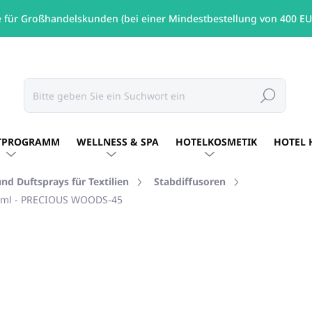
e für Großhandelskunden (bei einer Mindestbestellung von 400 EU
Suchen
TPROGRAMM
WELLNESS & SPA
HOTELKOSMETIK
HOTEL 
nd Duftsprays für Textilien
Stabdiffusoren
00ml - PRECIOUS WOODS-45
MARKE:
ALLEGRINI ITALY
€53,46
/ St
€43,46 ohne MwSt.
Verkaufspreis:
AUF LAGER
(1 ST)