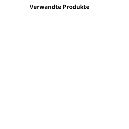
Verwandte Produkte
RABAT
01687TORE03
AUF LAGER
(1 ST)
Nachfüllung für
Duf
Stabdiffusor EMOZIONI
AN
500 ml – TORINO-87
ME
€31,41
€3
€25,54 ohne MwSt.
€30