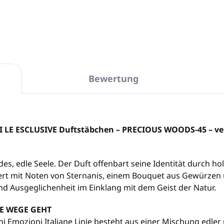
In den Warenkorb
In den Warenkorb
Bewertung
 LE ESCLUSIVE Duftstäbchen – PRECIOUS WOODS-45 – ver
, edle Seele. Der Duft offenbart seine Identität durch ho
rt mit Noten von Sternanis, einem Bouquet aus Gewürzen u
und Ausgeglichenheit im Einklang mit dem Geist der Natur.
UE WEGE GEHT
rini Emozioni Italiane Linie besteht aus einer Mischung edle