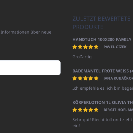
ZULETZT BEWERTETE
PRODUKTE
n Informationen über neue
PAVEL ČÍŽEK
Großartig
JANA KUBÁČKO
Ich empfehle es, ich bin begei
BIRGIT HÖFLMA
Sehr gut! Riecht toll und zieht
ein!