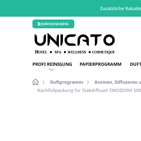
Zusätzliche Rabatt
Zum
GROSSHANDEL
Inhalt
springen
PROFI REINIGUNG
PAPIERPROGRAMM
DUF
Startseite
Duftprogramm
Aromen, Diffusoren u
Nachfüllpackung für Stabdiffusor EMOZIONI 5
Nicht bewertet
Bewertungsdetails