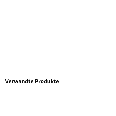
−
+
In den Warenkorb
Raumdiffusor in einer 400-ml-Glasflasche mit einem Bündel
aus natürlichen Schilfrohren für eine kontinuierliche
Freisetzung von Düften den ganzen Tag über.
DETAILLIERTE INFORMATIONEN
FRAGEN
ANSEHEN
Verwandte Produkte
RABATT