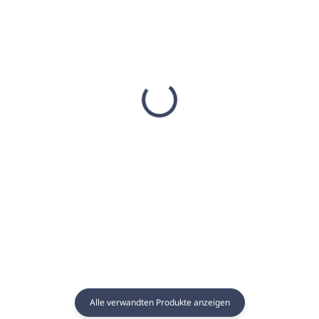
AUF LAGER
AUF LAGER
(15 ST)
(6 ST)
Bambusstäbchen für
ANUHEA 1 Liter
ANUHEA Diffusoren
Diffusorkartusche -
MEDITERRANEO
€4,84
€57,22
€3,93 ohne MwSt.
€46,52 ohne MwSt.
In den Warenkorb
In den Warenkorb
Alle verwandten Produkte anzeigen