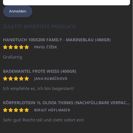
Anmelden
ZULETZT BEWERTETE PRODUKTE
HANDTUCH 100X200 FAMILY - MARINEBLAU (480GR)
PAVEL ČÍŽEK
Großartig
BADEMANTEL FROTE WEISS (400GR)
JANA KUBÁČKOVÁ
Ich empfehle es, ich bin begeistert!
KÖRPERLOTION 1L OLIVIA THINKS (NACHFÜLLBARE VERPACKUNG)
BIRGIT HÖFLMAIER
Sehr gut! Riecht toll und zieht sofort ein!