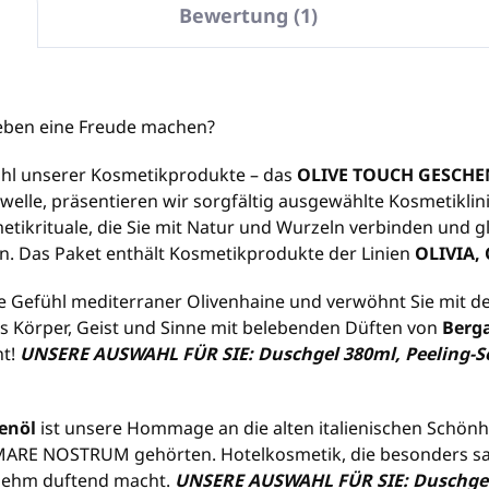
Bewertung (1)
ieben eine Freude machen?
ahl unserer Kosmetikprodukte – das
OLIVE TOUCH GESCHE
welle, präsentieren wir sorgfältig ausgewählte Kosmetikli
tikrituale, die Sie mit Natur und Wurzeln verbinden und gl
. Das Paket enthält Kosmetikprodukte der Linien
OLIVIA,
he Gefühl mediterraner Olivenhaine und verwöhnt Sie mit de
as Körper, Geist und Sinne mit belebenden Düften von
Berg
nt!
UNSERE AUSWAHL FÜR SIE: Duschgel 380ml, Peeling-S
venöl
ist unsere Hommage an die alten italienischen Schön
MARE NOSTRUM gehörten. Hotelkosmetik, die besonders sanf
nehm duftend macht.
UNSERE AUSWAHL FÜR SIE: Duschgel