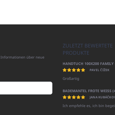
ZULETZT BEWERTETE
PRODUKTE
n Informationen über neue
PAVEL ČÍŽEK
Großartig
JANA KUBÁČKO
Ich empfehle es, ich bin begei