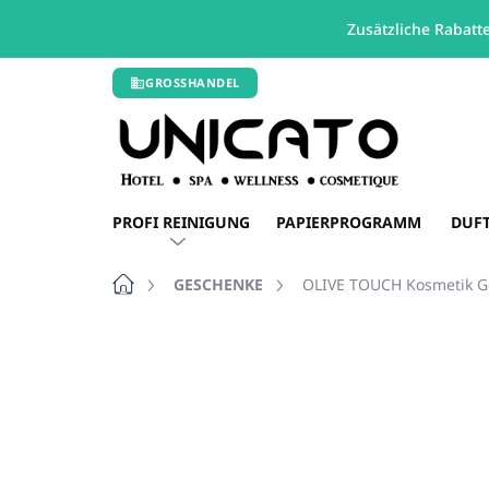
Zusätzliche Rabatt
Zum
GROSSHANDEL
Inhalt
springen
PROFI REINIGUNG
PAPIERPROGRAMM
DUF
Startseite
GESCHENKE
OLIVE TOUCH Kosmetik G
1 Bewertung
Bewertungsdetails