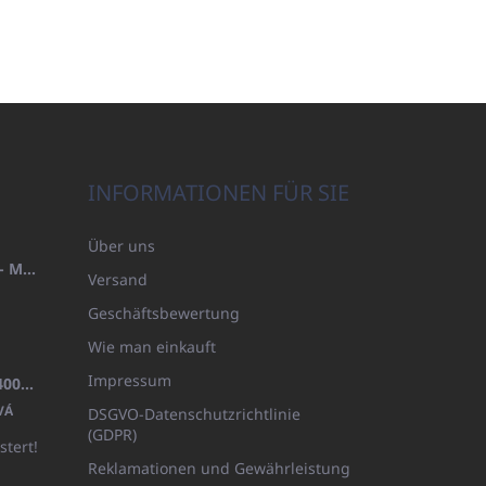
INFORMATIONEN FÜR SIE
Über uns
HANDTUCH 100X200 FAMILY - MARINEBLAU (480GR)
Versand
Geschäftsbewertung
Wie man einkauft
Impressum
BADEMANTEL FROTE WEISS (400GR)
VÁ
DSGVO-Datenschutzrichtlinie
(GDPR)
stert!
Reklamationen und Gewährleistung