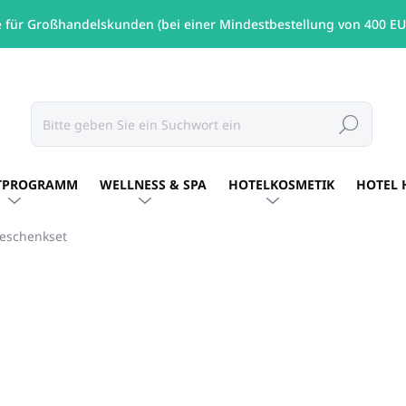
e für Großhandelskunden (bei einer Mindestbestellung von 400 EU
Suchen
TPROGRAMM
WELLNESS & SPA
HOTELKOSMETIK
HOTEL 
eschenkset
€21,83
/ St
€17,75 ohne MwSt.
Verkaufspreis:
AUF LAGER
(15 ST)