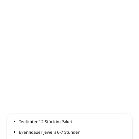
−
+
In den Warenkorb
Starry Night ist ein holziger Duft mit kräuterigen, erdigen
Noten, kombiniert mit hellen, prickelnden Fruchtnoten. Ein
interessanter, komplexer und moderner Duft. Die
Kopfnoten sind Valencia-Orange, Alpenveilchenblätter und
nasser Beton. Die Herznoten sind gefrorene Birne,
Bambusstiele und graue Birke. Die Basisnoten sind
gemütliche Vanille, Nelke und gewaschenes Zedernholz.
DETAILLIERTE INFORMATIONEN
FRAGEN
ANSEHEN
Teelichter 12 Stück im Paket
Brenndauer jeweils 6-7 Stunden