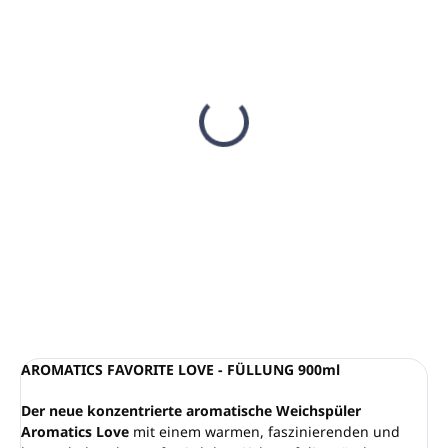
AUF LAGER
(96 STCK)
Weichspüler
AROMATICS Love
1000ml
€9,05
€7,36 ohne MwSt.
In den Warenkorb
AROMATICS FAVORITE LOVE - FÜLLUNG 900ml
Der neue konzentrierte aromatische Weichspüler
Aromatics Love
mit einem warmen, faszinierenden und