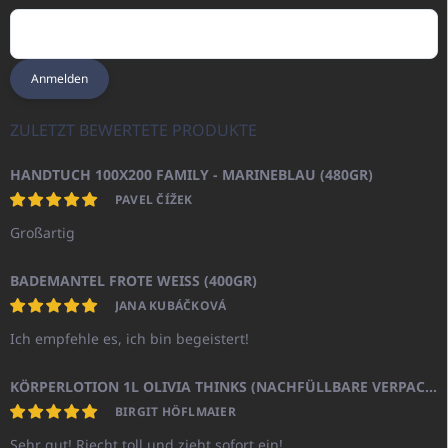
Anmelden
ZULETZT BEWERTETE PRODUKTE
HANDTUCH 100X200 FAMILY - MARINEBLAU (480GR)
PAVEL ČÍŽEK
Großartig
BADEMANTEL FROTE WEISS (400GR)
JANA KUBÁČKOVÁ
Ich empfehle es, ich bin begeistert!
KÖRPERLOTION 1L OLIVIA THINKS (NACHFÜLLBARE VERPACKUNG)
BIRGIT HÖFLMAIER
Sehr gut! Riecht toll und zieht sofort ein!