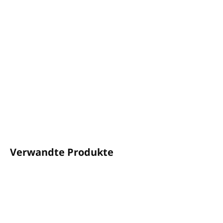
Love
Volumen:
900ml - nachfüllbar
Warmer, faszinierender und langanhaltender Duft
Die Formel
schützt die Stofffasern und macht die
Wäsche weich, was das Bügeln erleichtert.
VEGANES Produkt
Hergestellt in Griechenland
DETAILLIERTE INFORMATIONEN
FRAGEN
ANSEHEN
Verwandte Produkte