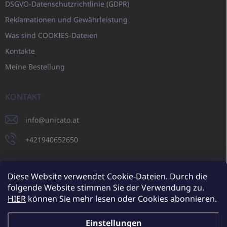
DSGVO-Datenschutzrichtlinie (GDPR)
Reklamationen und Gewährleistung
Was sind COOKIES-Dateien
Kontakte
Meine Bestellung
KONTAKT
info
@
unicato.at
+421940652650
Diese Website verwendet Cookie-Dateien. Durch die
folgende Website stimmen Sie der Verwendung zu.
UNICATO.sk
UNICATOshop.cz
UNICATO.at
UNICATO.hu
HIER
können Sie mehr lesen oder Cookies abonnieren.
UNICATOshop.pl
UNICATOshop.de
Einstellungen