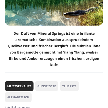
Der Duft von Mineral Springs ist eine brillante
aromatische Kombination aus sprudelndem
Quellwasser und frischer Bergluft. Die subtilen Töne
von Bergamotte gemischt mit Ylang Ylang, weißer
Birke und Amber erzeugen einen frischen, erdigen
Duft.
P
r
MEISTVERKAUFT
GÜNSTIGSTE
TEUERSTE
o
d
ALPHABETISCH
u
k
4
Artikel insgesamt