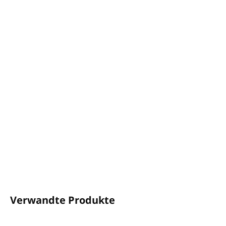
−
+
In den Warenkorb
Volumen: 1 Liter
Extrakte aus Olivenöl und Öl aus den Samen des
äthiopischen Katran
Dermatologisch getestet.
Ohne Parabene, Silikone, Mineralöle, Phthalate und
Farbstoffe.
Hergestellt in
Griechenland
.
DETAILLIERTE INFORMATIONEN
FRAGEN
ANSEHEN
Verwandte Produkte