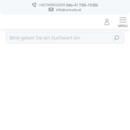
Zum
+421940652650
Inhalt
info@unicato.at
springen
OLIVIA THINKS
Suchen
Bewertungsdetails
2 Bewertungen
MARKE:
OLIVIA THINKS