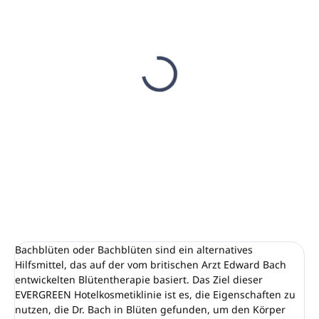
AUF LAGER
(21 ST)
EVERGREEN
Geschenkset
€8,57
€6,97 ohne MwSt.
In den Warenkorb
Bachblüten oder Bachblüten sind ein alternatives
Hilfsmittel, das auf der vom britischen Arzt Edward Bach
entwickelten Blütentherapie basiert. Das Ziel dieser
EVERGREEN Hotelkosmetiklinie ist es, die Eigenschaften zu
nutzen, die Dr. Bach in Blüten gefunden, um den Körper