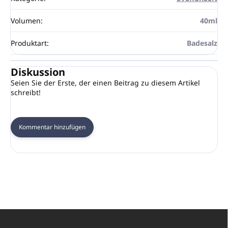
Volumen
:
40ml
Produktart
:
Badesalz
Diskussion
Seien Sie der Erste, der einen Beitrag zu diesem Artikel
schreibt!
Kommentar hinzufügen
F
u