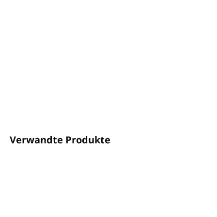
Ein Rezept basierend auf der Blütentherapie des
britischen Arztes Edward Bach.
Eine Kosmetiklinie, die die Eigenschaften von Blumen
nutzt, um den Körper durch RESCUE REMEDY gut zu
unterstützen.
100 % in Italien hergestellt
DETAILLIERTE INFORMATIONEN
FRAGEN
ANSEHEN
Verwandte Produkte