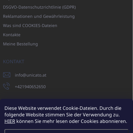
DSGVO-Datenschutzrichtlinie (GDPR)
Reklamationen und Gewährleistung
Was sind COOKIES-Dateien
Kontakte
Meine Bestellung
KONTAKT
info
@
unicato.at
+421940652650
Diese Website verwendet Cookie-Dateien. Durch die
folgende Website stimmen Sie der Verwendung zu.
UNICATO.sk
UNICATOshop.cz
UNICATO.at
UNICATO.hu
HIER
können Sie mehr lesen oder Cookies abonnieren.
UNICATOshop.pl
UNICATOshop.de