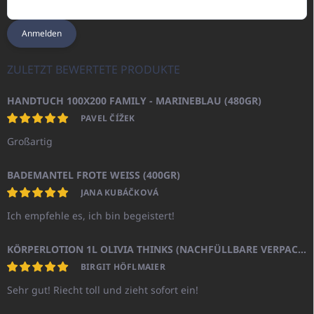
Anmelden
ZULETZT BEWERTETE PRODUKTE
HANDTUCH 100X200 FAMILY - MARINEBLAU (480GR)
PAVEL ČÍŽEK
Großartig
BADEMANTEL FROTE WEISS (400GR)
JANA KUBÁČKOVÁ
Ich empfehle es, ich bin begeistert!
KÖRPERLOTION 1L OLIVIA THINKS (NACHFÜLLBARE VERPACKUNG)
BIRGIT HÖFLMAIER
Sehr gut! Riecht toll und zieht sofort ein!