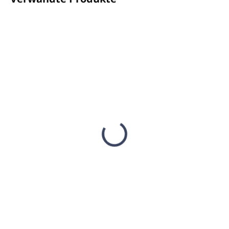
AUF LAGER
(32 ST)
AUF LAGER
(21 ST)
Shampoo und
EVERGREEN
Duschgel 10L
Geschenkset
EVERGREEN (Kanister)
€8,57
€88,69
€6,97 ohne MwSt.
€72,11 ohne MwSt.
In den Warenkorb
In den Warenkorb