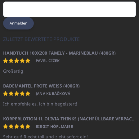
Anmelden
ZULETZT BEWERTETE PRODUKTE
HANDTUCH 100X200 FAMILY - MARINEBLAU (480GR)
PAVEL ČÍŽEK
Großartig
BADEMANTEL FROTE WEISS (400GR)
JANA KUBÁČKOVÁ
Ich empfehle es, ich bin begeistert!
KÖRPERLOTION 1L OLIVIA THINKS (NACHFÜLLBARE VERPACKUNG)
BIRGIT HÖFLMAIER
Sehr gut! Riecht toll und zieht sofort ein!