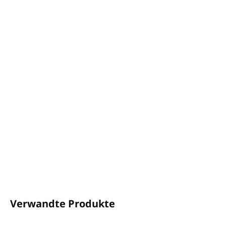
−
+
In den Warenkorb
BOTANIKA Haar- und Körpergel
Inhalt:
360 ml
Der Spender passt in den
CLICK-ON
-Halter
Duft:
Eisenkraut und Bergamotte
Ohne Parabene und Konservierungsstoffe und
tierversuchsfrei
Hergestellt in der EU
DETAILLIERTE INFORMATIONEN
FRAGEN
ANSEHEN
Verwandte Produkte