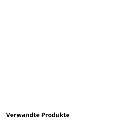
−
+
In den Warenkorb
BOTANICAL Körpercreme
Inhalt:
300 ml
Der Spender passt in den
INVI 2V
Halter
Duft: Eisenkraut und Bergamotte
Ohne Parabene und Konservierungsstoffe und
tierversuchsfrei
Hergestellt in der EU
DETAILLIERTE INFORMATIONEN
FRAGEN
ANSEHEN
Verwandte Produkte