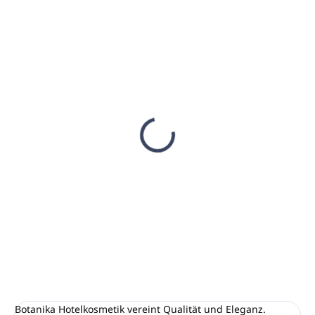
AUF LAGER
AUF LAGER
(315 ST)
(3 ST)
INVI 2V Halter für
Körpercreme 5L
Pumpspender 300ml,
BOTANIKA Sweet
schwarz
Argan (Kanister)
€4,90
€66,50
€3,98 ohne MwSt.
€54,07 ohne MwSt.
In den Warenkorb
In den Warenkorb
Botanika Hotelkosmetik vereint Qualität und Eleganz.