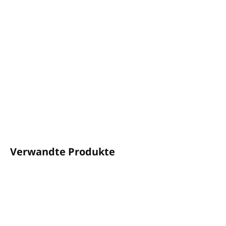
Inhalt:
400 ml
Der Spender passt in den
MAGIC 2V
Halter
Duft: Eisenkraut und Bergamotte
Ohne Parabene und Konservierungsstoffe und
tierversuchsfrei
Hergestellt in der EU
DETAILLIERTE INFORMATIONEN
FRAGEN
ANSEHEN
Verwandte Produkte