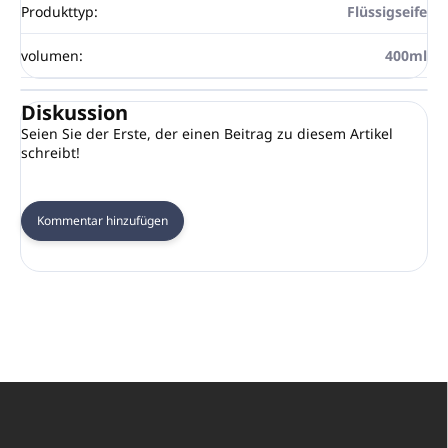
Produkttyp
:
Flüssigseife
volumen
:
400ml
Diskussion
Seien Sie der Erste, der einen Beitrag zu diesem Artikel
schreibt!
Kommentar hinzufügen
F
u
ß