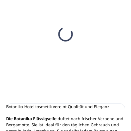
AUF LAGER
AUF LAGER
(82 ST)
(106 ST)
Halter MAGIC 2V für
Flüssigseife 5L
Pumpspender 400ml,
BOTANIKA (Kanister)
schwarz
€27,90
€4,90
€22,68 ohne MwSt.
€3,98 ohne MwSt.
In den Warenkorb
In den Warenkorb
Botanika Hotelkosmetik vereint Qualität und Eleganz.
Die Botanika Flüssigseife
duftet nach frischer Verbene und
Bergamotte. Sie ist ideal für den täglichen Gebrauch und
passt in jede Umgebung. Sie verleiht jedem Raum einen