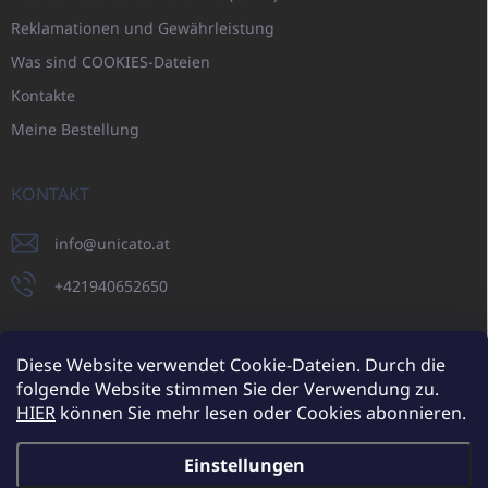
Reklamationen und Gewährleistung
Was sind COOKIES-Dateien
Kontakte
Meine Bestellung
KONTAKT
info
@
unicato.at
+421940652650
Diese Website verwendet Cookie-Dateien. Durch die
folgende Website stimmen Sie der Verwendung zu.
UNICATO.sk
UNICATOshop.cz
UNICATO.at
UNICATO.hu
HIER
können Sie mehr lesen oder Cookies abonnieren.
UNICATOshop.pl
UNICATOshop.de
Einstellungen