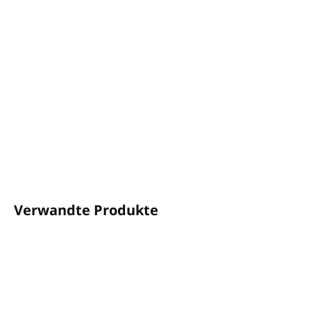
−
+
In den Warenkorb
Frischer Eukalyptusduft mit belebender Wirkung
Volumen: 1L
Zum Verdünnen mit Wasser konzipiert
Hergestellt in Großbritannien
DETAILLIERTE INFORMATIONEN
FRAGEN
ANSEHEN
Verwandte Produkte