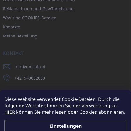
Reklamationen und Gewährleistung
Was sind COOKIES-Dateien
Kontakte
Meine Bestellung
KONTAKT
info
@
unicato.at
+421940652650
Diese Website verwendet Cookie-Dateien. Durch die
folgende Website stimmen Sie der Verwendung zu.
UNICATO.sk
UNICATOshop.cz
UNICATO.at
UNICATO.hu
HIER
können Sie mehr lesen oder Cookies abonnieren.
UNICATOshop.pl
UNICATOshop.de
Einstellungen