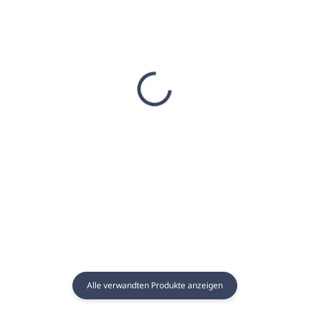
AUF LAGER
AUF LAGER
(3 ST)
(12 ST)
Sauna Essenz 1L
Sauna-Essenz 250ml
MANGO - GAIA SPA
GRANATAPFEL - GAIA
SPA
€17,65
€8,22
€14,35 ohne MwSt.
€6,68 ohne MwSt.
In den Warenkorb
In den Warenkorb
Alle verwandten Produkte anzeigen