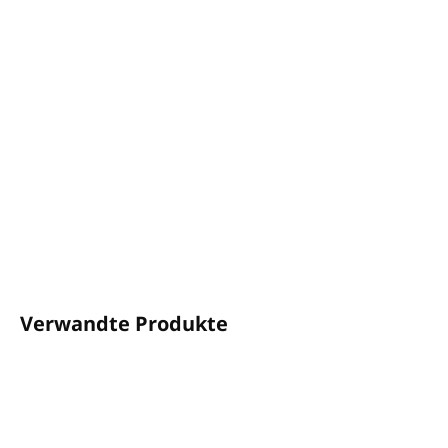
−
+
In den Warenkorb
Klassischer,
blumiger Lavendelduft
vereint mit
erfrischendem
Zitronenduft
Inhalt: 250ml
Zum Verdünnen mit Wasser geeignet
Hergestellt in Großbritannien
DETAILLIERTE INFORMATIONEN
FRAGEN
ANSEHEN
Verwandte Produkte