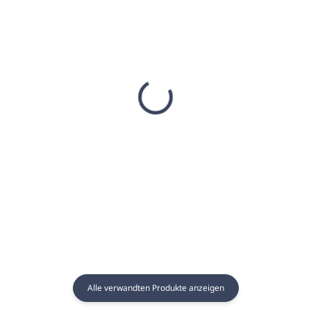
AUF LAGER
AUF LAGER
(6 STCK)
(13 ST)
Sauna Essenz 1L
Sauna-Essenz 250ml
GRAPEFRUIT - GAIA
SCHOKOLADE-
SPA
ORANGE - GAIA SPA
€17,08
€8,22
€13,89 ohne MwSt.
€6,68 ohne MwSt.
In den Warenkorb
In den Warenkorb
Alle verwandten Produkte anzeigen