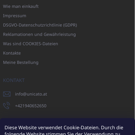
Wie man einkauft
Impressum
DSGVO-Datenschutzrichtlinie (GDPR)
Reklamationen und Gewährleistung
Was sind COOKIES-Dateien
Kontakte
Meine Bestellung
KONTAKT
info
@
unicato.at
+421940652650
Diese Website verwendet Cookie-Dateien. Durch die
folgende Website stimmen Sie der Verwendung zu.
UNICATO.sk
UNICATOshop.cz
UNICATO.at
UNICATO.hu