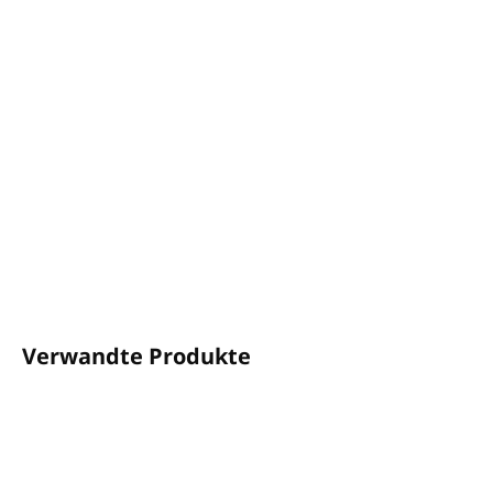
−
+
In den Warenkorb
Exotischer, schöner Duft der für TAHITI typischen
TIARE-Blüten
Volumen: 5L
Zum Verdünnen mit Wasser konzipiert
Hergestellt in Großbritannien
DETAILLIERTE INFORMATIONEN
FRAGEN
ANSEHEN
Verwandte Produkte