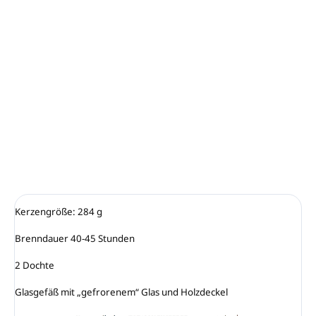
Unser Duft nach wilder Himbeere wird Ihr Gesicht an
jedem Tag des Jahres erhellen. Es ist so frisch und fruchtig,
ohne zu süß zu sein, dass es Erinnerungen an fruchtige
Sommer weckt. Einer der beliebtesten Düfte, wir
empfehlen ihn wirklich das ganze Jahr über.
DETAILLIERTE INFORMATIONEN
FRAGEN
ANSEHEN
Kerzengröße: 284 g

Brenndauer 40-45 Stunden

2 Dochte

Glasgefäß mit „gefrorenem“ Glas und Holzdeckel