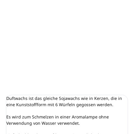
−
+
In den Warenkorb
Unser MAULBEERE-Duft erhellt Ihr Gesicht an jedem Tag des
Jahres. Es ist so leicht und fruchtig und wird erst gesüßt,
wenn Sie sich an den Sommer voller Fruchtaromen
erinnern. Einer der beliebtesten Düfte, den wir wirklich das
ganze Jahr über empfehlen.
DETAILLIERTE INFORMATIONEN
FRAGEN
ANSEHEN
Duftwachs ist das gleiche Sojawachs wie in Kerzen, die in
eine Kunststoffform mit 6 Würfeln gegossen werden.
Es wird zum Schmelzen in einer Aromalampe ohne
Verwendung von Wasser verwendet.