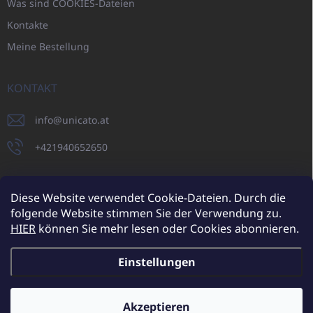
Was sind COOKIES-Dateien
Kontakte
Meine Bestellung
KONTAKT
info
@
unicato.at
+421940652650
Diese Website verwendet Cookie-Dateien. Durch die
folgende Website stimmen Sie der Verwendung zu.
UNICATO.sk
UNICATOshop.cz
UNICATO.at
UNICATO.hu
HIER
können Sie mehr lesen oder Cookies abonnieren.
UNICATOshop.pl
UNICATOshop.de
Einstellungen
Copyright 2026
UNICATO.at
. Alle Rechte vorbehalten.
Cookie-
Einstellungen ändern
Akzeptieren
Zusätzliche Rabatte für Großhandelskunden (bei einer