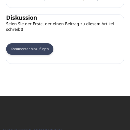
Diskussion
Seien Sie der Erste, der einen Beitrag zu diesem Artikel
schreibt!
Kommentar hinzufügen
F
u
ß
z
e