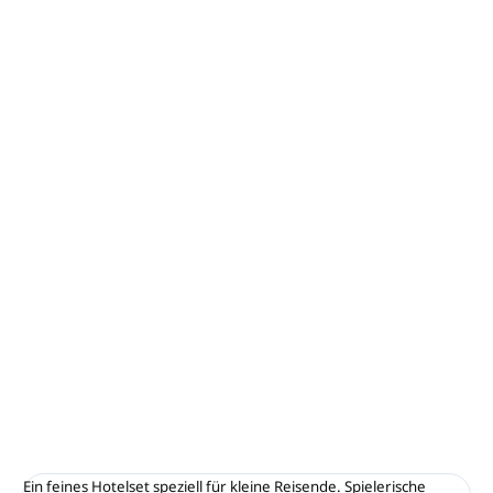
−
+
In den Warenkorb
Duschgel mit Reis- und Malvenextrakten.
Volumen 30 ml.
Mindestbestellmenge 50 Stück
100 % in Italien hergestellt, ohne Zusatz von
Parabenen, SLS, Farbstoffen und Silikonen.
Dermatologisch getestet.
100 % recycelte und sichere Verpackung.
Gewaltloser und sanfter Duft.
DETAILLIERTE INFORMATIONEN
FRAGEN
ANSEHEN
Ein feines Hotelset speziell für kleine Reisende. Spielerische