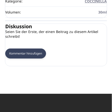
Kategorie
:
COCCINELLA
Volumen
:
30ml
Diskussion
Seien Sie der Erste, der einen Beitrag zu diesem Artikel
schreibt!
Kommentar hinzufügen
F
u
ß