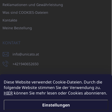
Reklamationen und Gewährleistung
Was sind COOKIES-Dateien
Kontakte
Meine Bestellung
KONTAKT
info
@
unicato.at
+421940652650
Diese Website verwendet Cookie-Dateien. Durch die
folgende Website stimmen Sie der Verwendung zu.
UNICATO.sk
UNICATOshop.cz
UNICATO.at
UNICATO.hu
HIER
können Sie mehr lesen oder Cookies abonnieren.
UNICATOshop.pl
UNICATOshop.de
Einstellungen