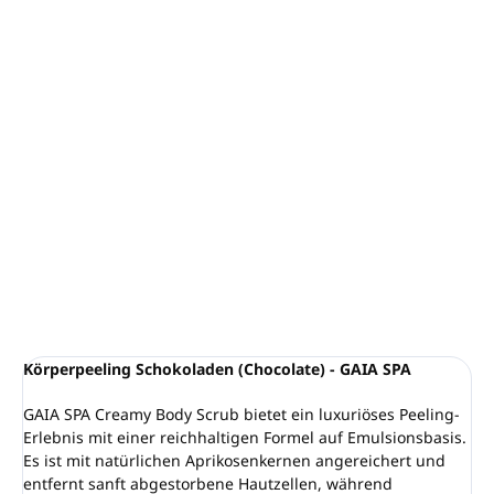
−
+
In den Warenkorb
Cremiges Körperpeeling Schokolade - GAIA SPA
Volumen:
200ml
Verjüngende Formel ohne Konservierungsstoffe
VEGANES Produkt
Hergestellt in Großbritannien
DETAILLIERTE INFORMATIONEN
FRAGEN
ANSEHEN
Körperpeeling Schokoladen (Chocolate) - GAIA SPA
GAIA SPA Creamy Body Scrub bietet ein luxuriöses Peeling-
Erlebnis mit einer reichhaltigen Formel auf Emulsionsbasis.
Es ist mit natürlichen Aprikosenkernen angereichert und
entfernt sanft abgestorbene Hautzellen, während