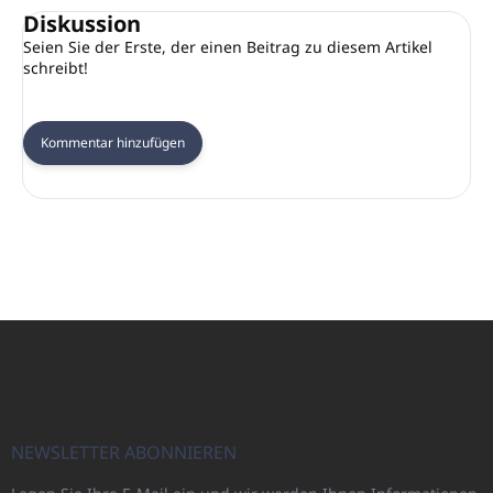
Diskussion
Seien Sie der Erste, der einen Beitrag zu diesem Artikel
schreibt!
Kommentar hinzufügen
F
u
ß
z
e
i
NEWSLETTER ABONNIEREN
l