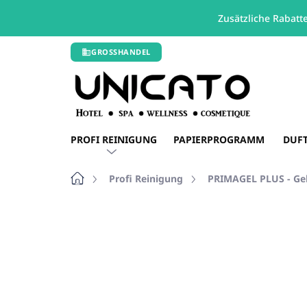
Zusätzliche Rabatt
Zum
GROSSHANDEL
Inhalt
springen
PROFI REINIGUNG
PAPIERPROGRAMM
DUF
Startseite
Profi Reinigung
PRIMAGEL PLUS - Gel
Nicht bewertet
Bewertungsdetails