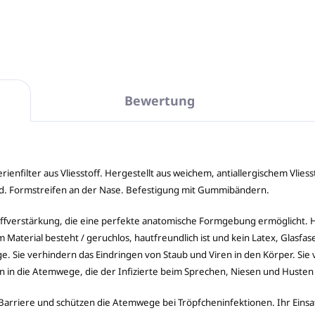
Bewertung
nfilter aus Vliesstoff. Hergestellt aus weichem, antiallergischem Vliess
d. Formstreifen an der Nase. Befestigung mit Gummibändern.
rstärkung, die eine perfekte anatomische Formgebung ermöglicht. Hier
Material besteht / geruchlos, hautfreundlich ist und kein Latex, Glasfa
Sie verhindern das Eindringen von Staub und Viren in den Körper. Sie v
n in die Atemwege, die der Infizierte beim Sprechen, Niesen und Husten
s Barriere und schützen die Atemwege bei Tröpfcheninfektionen. Ihr Eins