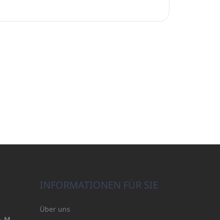
INFORMATIONEN FÜR SIE
Über uns
HANDTUCH 100X200 FAMILY - MARINEBLAU (480GR)