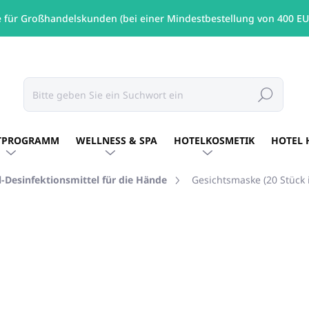
e für Großhandelskunden (bei einer Mindestbestellung von 400 EU
Suchen
TPROGRAMM
WELLNESS & SPA
HOTELKOSMETIK
HOTEL 
-Desinfektionsmittel für die Hände
Gesichtsmaske (20 Stück 
€1,10
/ Verpackun
€0,89 ohne MwSt.
Verkaufspreis:
AUF LAGER
(3814 VERPAC