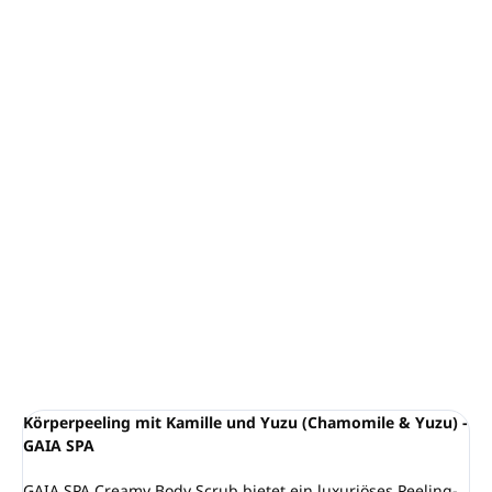
−
+
In den Warenkorb
Cremiges Körperpeeling Kamille und Yuzu - GAIA SPA
Volumen:
200ml
Verjüngende Formel ohne Konservierungsstoffe,
revitalisierend
VEGANES Produkt
Hergestellt in Großbritannien
DETAILLIERTE INFORMATIONEN
FRAGEN
ANSEHEN
Körperpeeling mit Kamille und Yuzu (Chamomile & Yuzu) -
GAIA SPA
GAIA SPA Creamy Body Scrub bietet ein luxuriöses Peeling-