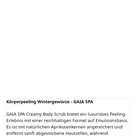
−
+
In den Warenkorb
Cremiges Körperpeeling Wintergewürze - GAIA SPA
Volumen
: 200ml
Verjüngende Formel ohne Konservierungsstoffe
VEGANES Produkt
Hergestellt in Großbritannien
DETAILLIERTE INFORMATIONEN
FRAGEN
ANSEHEN
Körperpeeling Wintergewürze - GAIA SPA
GAIA SPA Creamy Body Scrub bietet ein luxuriöses Peeling-
Erlebnis mit einer reichhaltigen Formel auf Emulsionsbasis.
Es ist mit natürlichen Aprikosenkernen angereichert und
entfernt sanft abgestorbene Hautzellen, während