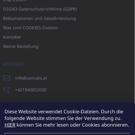
DSGVO-Datenschutzrichtlinie (GDPR)
Reklamationen und Gewährleistung
Was sind COOKIES-Dateien
Kontakte
Meine Bestellung
KONTAKT
info
@
unicato.at
+421940652650
Diese Website verwendet Cookie-Dateien. Durch die
folgende Website stimmen Sie der Verwendung zu.
UNICATO.sk
UNICATOshop.cz
UNICATO.at
UNICATO.hu
HIER
können Sie mehr lesen oder Cookies abonnieren.
UNICATOshop.pl
UNICATOshop.de