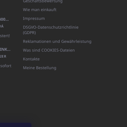
Geschäftsbewertung
Wie man einkauft
Impressum
BADEMANTEL FROTE WEISS (400GR)
VÁ
DSGVO-Datenschutzrichtlinie
(GDPR)
stert!
Reklamationen und Gewährleistung
KÖRPERLOTION 1L OLIVIA THINKS (NACHFÜLLBARE VERPACKUNG)
Was sind COOKIES-Dateien
IER
Kontakte
 sofort
Meine Bestellung