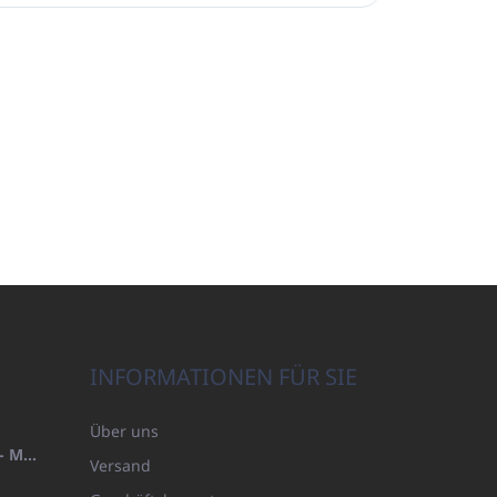
INFORMATIONEN FÜR SIE
Über uns
HANDTUCH 100X200 FAMILY - MARINEBLAU (480GR)
Versand