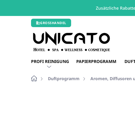
Zusätzliche Rabatt
Zum
GROSSHANDEL
Inhalt
springen
PROFI REINIGUNG
PAPIERPROGRAMM
DUF
Startseite
Duftprogramm
Aromen, Diffusoren u
Nicht bewertet
Bewertungsdetails
RABATT