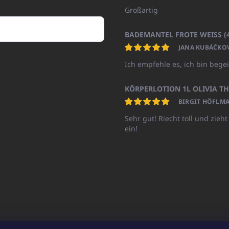
Großartig
JANA KUBÁČKO
Ich empfehle es, ich bin begei
BIRGIT HÖFLMA
Sehr gut! Riecht toll und zieht
ein!