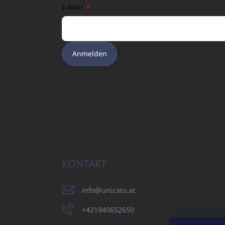
E-MAIL
Anmelden
KONTAKT
info
@
unicato.at
+421940652650