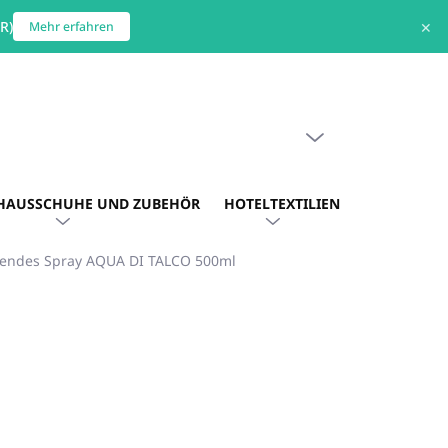
R)
✕
Mehr erfahren
WARENKORB LEEREN
WARENKORB
HAUSSCHUHE UND ZUBEHÖR
HOTELTEXTILIEN
HOTEL. AU
tendes Spray AQUA DI TALCO 500ml