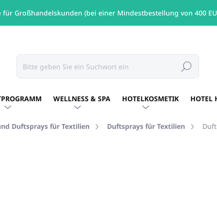
e für Großhandelskunden (bei einer Mindestbestellung von 400 EU
Suchen
TPROGRAMM
WELLNESS & SPA
HOTELKOSMETIK
HOTEL 
nd Duftsprays für Textilien
Duftsprays für Textilien
Duf
MARKE:
ALLEGRINI ITALY
€10,43
/ St
€8,48 ohne MwSt.