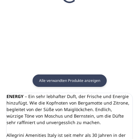
€25,13
€24,51
€20,43 ohne MwSt.
€19,93 ohne MwSt.
In den Warenkorb
In den Warenkorb
Alle verwandten Produkte anzeigen
ENERGY
– Ein sehr lebhafter Duft, der Frische und Energie
hinzufügt. Wie die Kopfnoten von Bergamotte und Zitrone,
begleitet von der Süße von Maiglöckchen. Endlich,
würzige Töne von Moschus und Bernstein, um die Düfte
sehr raffiniert und unvergesslich zu machen.
Allegrini Amenities Italy ist seit mehr als 30 Jahren in der