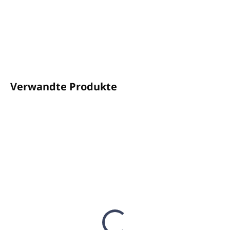
100 % in Italien hergestellt
DETAILLIERTE INFORMATIONEN
FRAGEN
ANSEHEN
Verwandte Produkte
AUF LAGER
AUF LAGER
(17 ST)
(5 ST)
Duftspray TORINO-57
Duftspray CAPRI-51
500ml - EMOZIONI
500ml - EMOZIONI