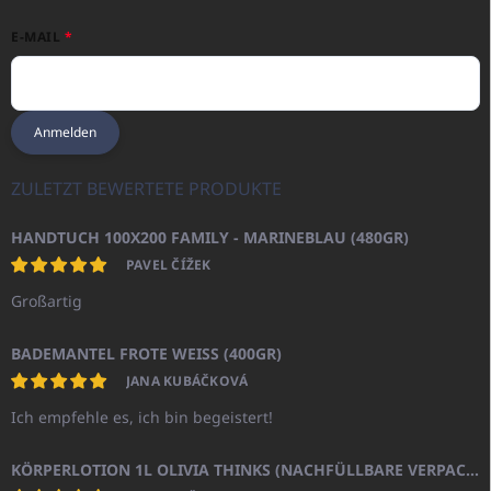
E-MAIL
Anmelden
ZULETZT BEWERTETE PRODUKTE
HANDTUCH 100X200 FAMILY - MARINEBLAU (480GR)
PAVEL ČÍŽEK
Großartig
BADEMANTEL FROTE WEISS (400GR)
JANA KUBÁČKOVÁ
Ich empfehle es, ich bin begeistert!
KÖRPERLOTION 1L OLIVIA THINKS (NACHFÜLLBARE VERPACKUNG)