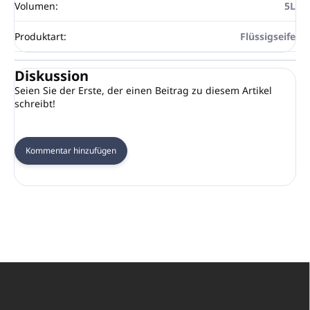
Volumen
:
5L
Produktart
:
Flüssigseife
Diskussion
Seien Sie der Erste, der einen Beitrag zu diesem Artikel
schreibt!
Kommentar hinzufügen
F
u
ß