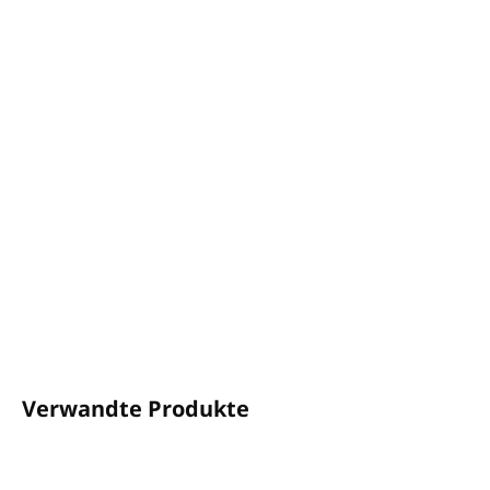
−
+
In den Warenkorb
5L Kanister LIQUID SOAP ARGAN SOURCE.
Mit
Bio-Arganöl - pflegt
und macht die Haut weich.
Ein warmer und einhüllender Duft.
Dermatologisch getestet.
Keine zugesetzten Parabene.
100 % recycelbare Verpackung.
DETAILLIERTE INFORMATIONEN
FRAGEN
ANSEHEN
Verwandte Produkte