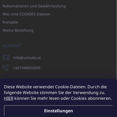
Reklamationen und Gewährleistung
Was sind COOKIES-Dateien
Kontakte
Meine Bestellung
KONTAKT
info
@
unicato.at
+421940652650
Diese Website verwendet Cookie-Dateien. Durch die
folgende Website stimmen Sie der Verwendung zu.
UNICATO.sk
UNICATOshop.cz
UNICATO.at
UNICATO.hu
HIER
können Sie mehr lesen oder Cookies abonnieren.
UNICATOshop.pl
UNICATOshop.de
Einstellungen