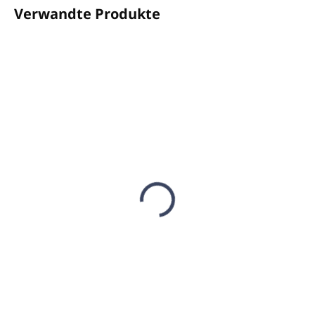
Verwandte Produkte
AUF LAGER
AUF LAGER
(17 ST)
(5 ST)
Duftspray TORINO-57
Duftspray CAPRI-51
500ml - EMOZIONI
500ml - EMOZIONI
€25,13
€24,51
€20,43 ohne MwSt.
€19,93 ohne MwSt.
In den Warenkorb
In den Warenkorb