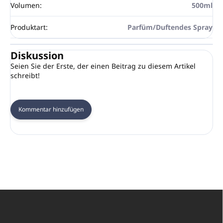
Volumen
:
500ml
Produktart
:
Parfüm/Duftendes Spray
Diskussion
Seien Sie der Erste, der einen Beitrag zu diesem Artikel
schreibt!
Kommentar hinzufügen
F
u
ß