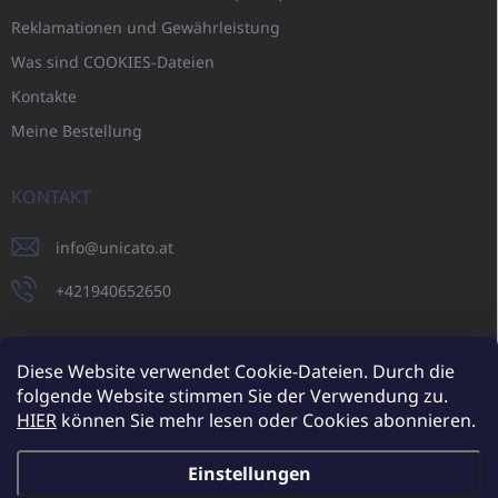
Reklamationen und Gewährleistung
Was sind COOKIES-Dateien
Kontakte
Meine Bestellung
KONTAKT
info
@
unicato.at
+421940652650
Diese Website verwendet Cookie-Dateien. Durch die
folgende Website stimmen Sie der Verwendung zu.
UNICATO.sk
UNICATOshop.cz
UNICATO.at
UNICATO.hu
HIER
können Sie mehr lesen oder Cookies abonnieren.
UNICATOshop.pl
UNICATOshop.de
Einstellungen