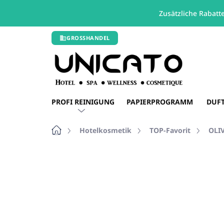
Zusätzliche Rabatt
Zum
GROSSHANDEL
Inhalt
springen
PROFI REINIGUNG
PAPIERPROGRAMM
DUF
Startseite
Hotelkosmetik
TOP-Favorit
OLI
Nicht bewertet
Bewertungsdetails