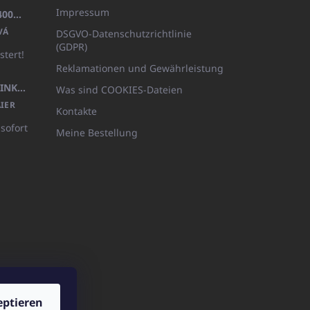
Impressum
BADEMANTEL FROTE WEISS (400GR)
VÁ
DSGVO-Datenschutzrichtlinie
(GDPR)
stert!
Reklamationen und Gewährleistung
KÖRPERLOTION 1L OLIVIA THINKS (NACHFÜLLBARE VERPACKUNG)
Was sind COOKIES-Dateien
IER
Kontakte
 sofort
Meine Bestellung
eptieren