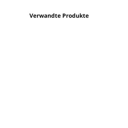
Verwandte Produkte
PA7351009L
AUF LAGER
(20 ST)
Haarspülung 1L OLIVIA
Do
(Nachfüllpackung)
fü
(Ku
€11,46
€1
€9,32 ohne MwSt.
€10