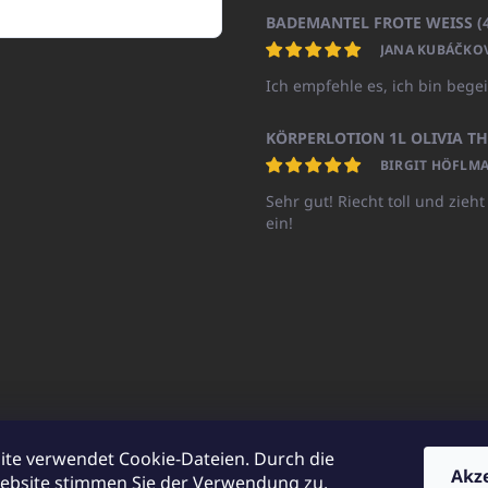
JANA KUBÁČKO
Ich empfehle es, ich bin begei
BIRGIT HÖFLMA
Sehr gut! Riecht toll und zieht
ein!
ite verwendet Cookie-Dateien. Durch die
Akz
ebsite stimmen Sie der Verwendung zu.