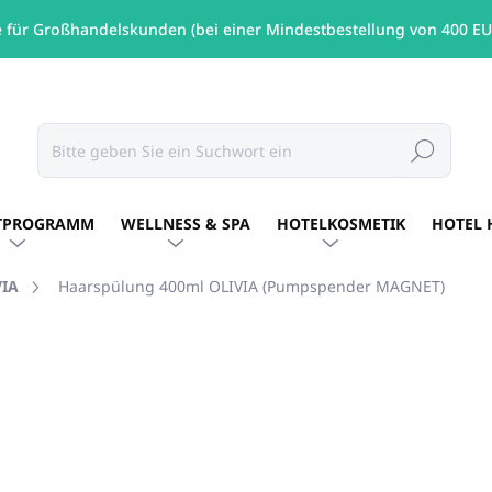
e für Großhandelskunden (bei einer Mindestbestellung von 400 EU
Suchen
TPROGRAMM
WELLNESS & SPA
HOTELKOSMETIK
HOTEL 
VIA
Haarspülung 400ml OLIVIA (Pumpspender MAGNET)
MARKE:
OLIVA
€9,31
/ St
€7,57 ohne MwSt.
Verkaufspreis:
AUF LAGER
(35 ST)