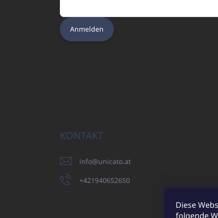
Anmelden
KONTAKT
info
@
unicato.at
+421940652650
Diese Webs
folgende W