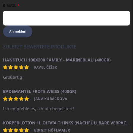
E-MAIL
Anmelden
ZULETZT BEWERTETE PRODUKTE
HANDTUCH 100X200 FAMILY - MARINEBLAU (480GR)
PAVEL ČÍŽEK
Großartig
BADEMANTEL FROTE WEISS (400GR)
JANA KUBÁČKOVÁ
Ich empfehle es, ich bin begeistert!
KÖRPERLOTION 1L OLIVIA THINKS (NACHFÜLLBARE VERPACKUNG)
BIRGIT HÖFLMAIER