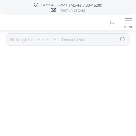
Zum
+421940652650
Inhalt
info@unicato.at
springen
OLIVIA
Suchen
Bewertungsdetails
2 Bewertungen
MARKE:
OLIVIA