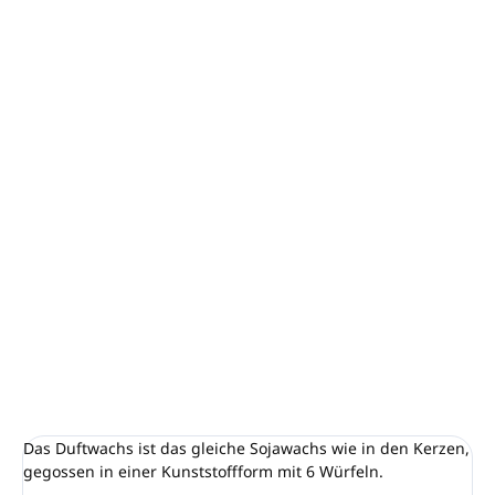
−
+
In den Warenkorb
Comforts of Home ist ein einzigartiger warmer und
angenehmer Duft, der gebackene Desserts, fruchtige
Zitrusnoten, einen Hauch von Gewürzen und Grün,
einschließlich Kiefer, kombiniert. Genießen Sie diesen
erdigen, süßen, würzigen, fruchtigen, aber vor allem
unglaublich angenehmen Duft bei einem gemütlichen
Abendessen zu Hause.
DETAILLIERTE INFORMATIONEN
FRAGEN
ANSEHEN
Das Duftwachs ist das gleiche Sojawachs wie in den Kerzen,
gegossen in einer Kunststoffform mit 6 Würfeln.