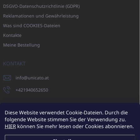
DSGVO-Datenschutzrichtlinie (GDPR)
Reklamationen und Gewährleistung
Was sind COOKIES-Dateien
Kontakte
Meine Bestellung
KONTAKT
info
@
unicato.at
+421940652650
Diese Website verwendet Cookie-Dateien. Durch die
folgende Website stimmen Sie der Verwendung zu.
UNICATO.sk
UNICATOshop.cz
UNICATO.at
UNICATO.hu
HIER
können Sie mehr lesen oder Cookies abonnieren.
UNICATOshop.pl
UNICATOshop.de