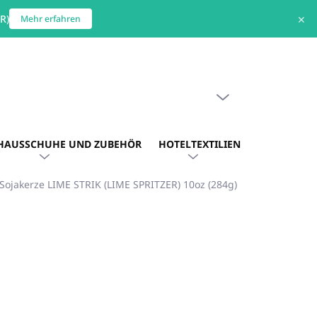
R)
✕
Mehr erfahren
WARENKORB LEEREN
WARENKORB
HAUSSCHUHE UND ZUBEHÖR
HOTELTEXTILIEN
HOTEL. AU
Sojakerze LIME STRIK (LIME SPRITZER) 10oz (284g)