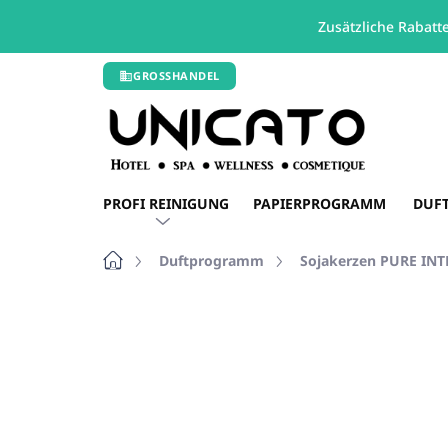
Zusätzliche Rabatt
Zum
GROSSHANDEL
Inhalt
springen
PROFI REINIGUNG
PAPIERPROGRAMM
DUF
Startseite
Duftprogramm
Sojakerzen PURE IN
Nicht bewertet
Bewertungsdetails