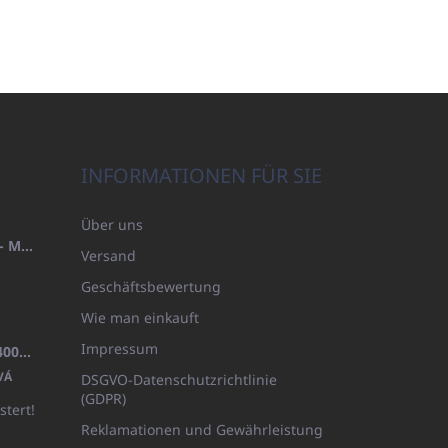
INFORMATIONEN FÜR SIE
Über uns
HANDTUCH 100X200 FAMILY - MARINEBLAU (480GR)
Versand
Geschäftsbewertung
Wie man einkauft
Impressum
BADEMANTEL FROTE WEISS (400GR)
VÁ
DSGVO-Datenschutzrichtlinie
(GDPR)
stert!
Reklamationen und Gewährleistung