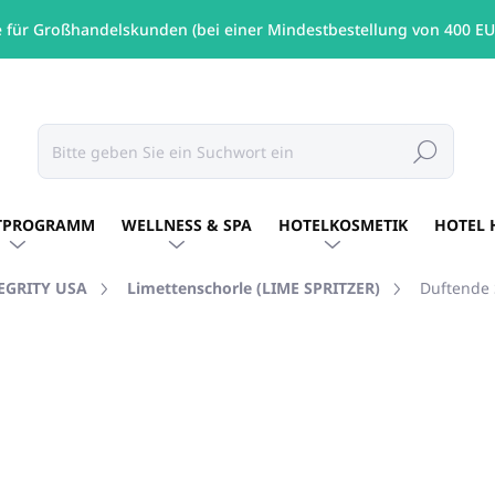
e für Großhandelskunden (bei einer Mindestbestellung von 400 EU
Suchen
TPROGRAMM
WELLNESS & SPA
HOTELKOSMETIK
HOTEL 
TEGRITY USA
Limettenschorle (LIME SPRITZER)
Duftende 
MARKE:
PURE INTEGRITY USA
€20,17
/ St
€16,40 ohne MwSt.
Verkaufspreis:
AUF LAGER
(6 ST)