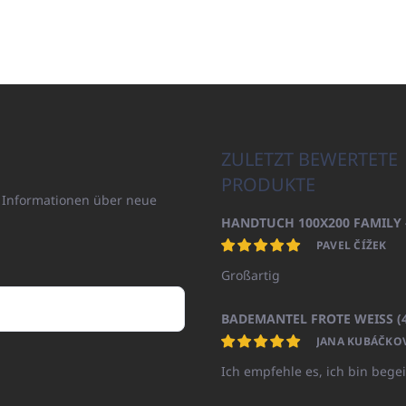
ZULETZT BEWERTETE
PRODUKTE
n Informationen über neue
PAVEL ČÍŽEK
Großartig
JANA KUBÁČKO
Ich empfehle es, ich bin begei