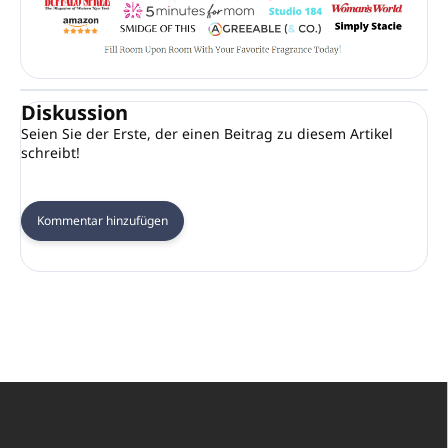
Diskussion
Seien Sie der Erste, der einen Beitrag zu diesem Artikel
schreibt!
Kommentar hinzufügen
F
u
ß