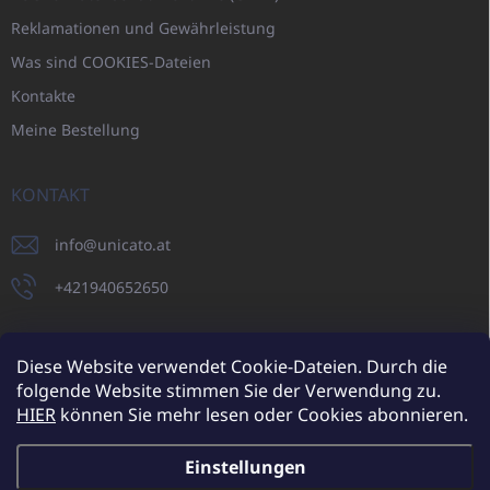
Reklamationen und Gewährleistung
Was sind COOKIES-Dateien
Kontakte
Meine Bestellung
KONTAKT
info
@
unicato.at
+421940652650
Diese Website verwendet Cookie-Dateien. Durch die
folgende Website stimmen Sie der Verwendung zu.
UNICATO.sk
UNICATOshop.cz
UNICATO.at
UNICATO.hu
HIER
können Sie mehr lesen oder Cookies abonnieren.
UNICATOshop.pl
UNICATOshop.de
Einstellungen