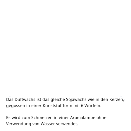
−
+
In den Warenkorb
Sanfte Noten von Lilie und Jasmin werden mit warmen
Basisnoten von Moschus und Tonka verwoben, um einen
raffinierten Duft zu schaffen, der im Einklang mit der Natur
steht.
DETAILLIERTE INFORMATIONEN
FRAGEN
ANSEHEN
Das Duftwachs ist das gleiche Sojawachs wie in den Kerzen,
gegossen in einer Kunststoffform mit 6 Würfeln.
Es wird zum Schmelzen in einer Aromalampe ohne
Verwendung von Wasser verwendet.