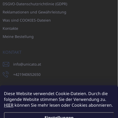
DSGVO-Datenschutzrichtlinie (GDPR)
Reklamationen und Gewährleistung
Was sind COOKIES-Dateien
Kontakte
Meine Bestellung
KONTAKT
info
@
unicato.at
+421940652650
Diese Website verwendet Cookie-Dateien. Durch die
folgende Website stimmen Sie der Verwendung zu.
UNICATO.sk
UNICATOshop.cz
UNICATO.at
UNICATO.hu
HIER
können Sie mehr lesen oder Cookies abonnieren.
UNICATOshop.pl
UNICATOshop.de
Einstellungen