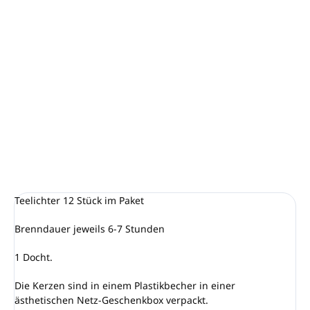
−
+
In den Warenkorb
Unser Duft Orange Vanilla ist eine Mischung aus
sonnenverwöhnten Orangen zusammen mit warmer und
süßer Vanille. Eine saubere und wirklich frisch-süße Wahl.
DETAILLIERTE INFORMATIONEN
FRAGEN
ANSEHEN
Teelichter 12 Stück im Paket
Brenndauer jeweils 6-7 Stunden
1 Docht.
Die Kerzen sind in einem Plastikbecher in einer
ästhetischen Netz-Geschenkbox verpackt.