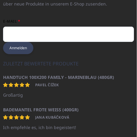
über neue Produkte in unserem E-Shop zusenden.
E-MAIL
Anmelden
ZULETZT BEWERTETE PRODUKTE
HANDTUCH 100X200 FAMILY - MARINEBLAU (480GR)
PAVEL ČÍŽEK
Großartig
BADEMANTEL FROTE WEISS (400GR)
JANA KUBÁČKOVÁ
Ich empfehle es, ich bin begeistert!